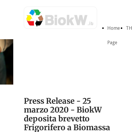
Home
TH
Page
Brevetto - Frigorifero
a Biomassa Residuale
Press Release - 25
marzo 2020 - BiokW
deposita brevetto
Frigorifero a Biomassa