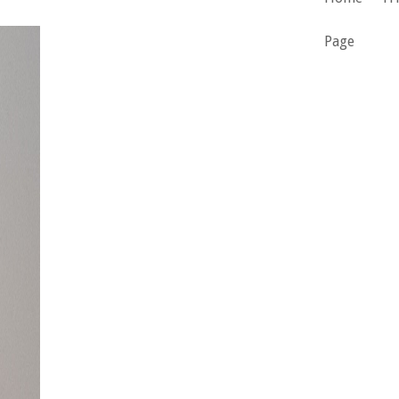
Page
Curare l'ambiente
e contrastare la
crisi climatica
Noi di BiokW siamo convinti sia
necessario trovare un nuovo equilibrio
tra ambiente e progresso tecnologico.
Un percorso di studio e miglioramento
continuo ci consente di sviluppare
assieme ai nostri clienti la miglior
soluzione integrata di bioeconomia
circolare per valorizzare le biomasse
presenti nella propria filiera produttiva
per diventare economicamente ed
ambientalmente più sostenibili e